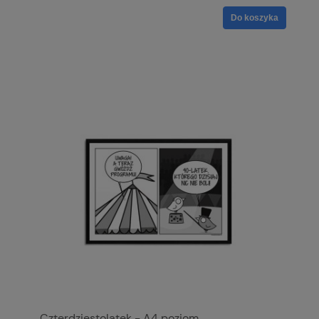
Do koszyka
Czterdziestolatek - A4 poziom