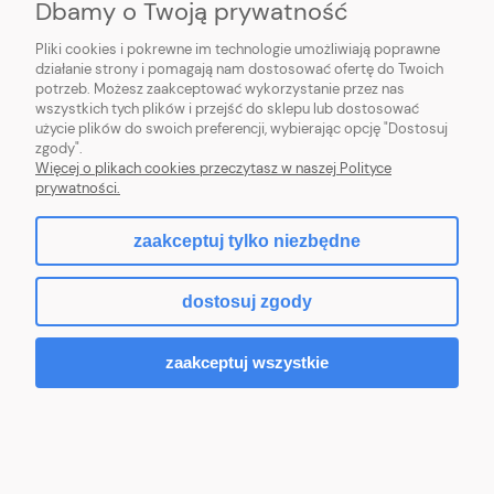
Dbamy o Twoją prywatność
Kubek - Recepta
Pliki cookies i pokrewne im technologie umożliwiają poprawne
działanie strony i pomagają nam dostosować ofertę do Twoich
potrzeb. Możesz zaakceptować wykorzystanie przez nas
49,99 zł
wszystkich tych plików i przejść do sklepu lub dostosować
użycie plików do swoich preferencji, wybierając opcję "Dostosuj
Do koszyka
zgody".
Więcej o plikach cookies przeczytasz w naszej Polityce
prywatności.
zaakceptuj tylko niezbędne
dostosuj zgody
zaakceptuj wszystkie